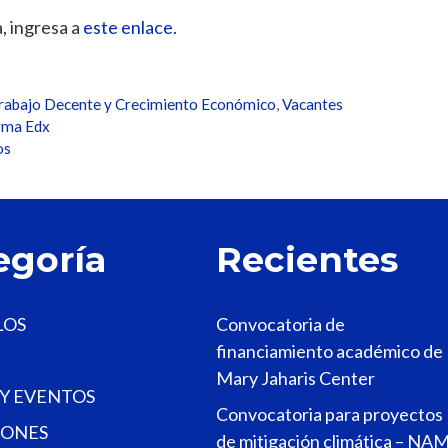
, ingresa a
este enlace
.
rabajo Decente y Crecimiento Económico
,
Vacantes
orma Edx
os
egoría
Recientes
LOS
Convocatoria de
financiamiento académico de
Mary Jaharis Center
 Y EVENTOS
Convocatoria para proyectos
ONES
de mitigación climática – NA