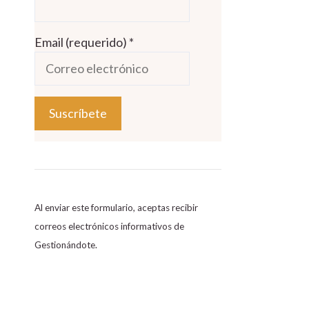
Email (requerido)
*
C
o
n
s
Al enviar este formulario, aceptas recibir
t
correos electrónicos informativos de
a
Gestionándote.
n
t
C