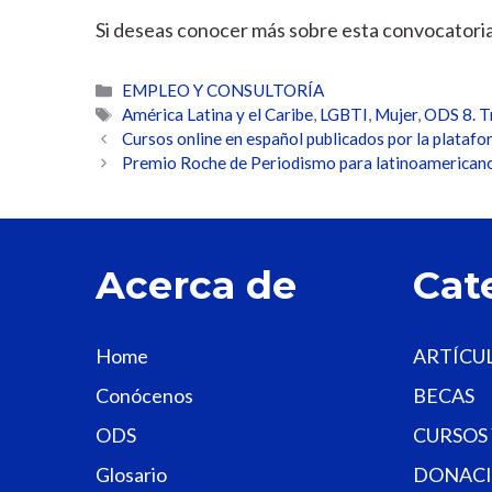
Si deseas conocer más sobre esta convocatoria
Categorías
EMPLEO Y CONSULTORÍA
Etiquetas
América Latina y el Caribe
,
LGBTI
,
Mujer
,
ODS 8. T
Cursos online en español publicados por la plataf
Premio Roche de Periodismo para latinoamerican
Acerca de
Cat
Home
ARTÍCU
Conócenos
BECAS
ODS
CURSOS
Glosario
DONACI