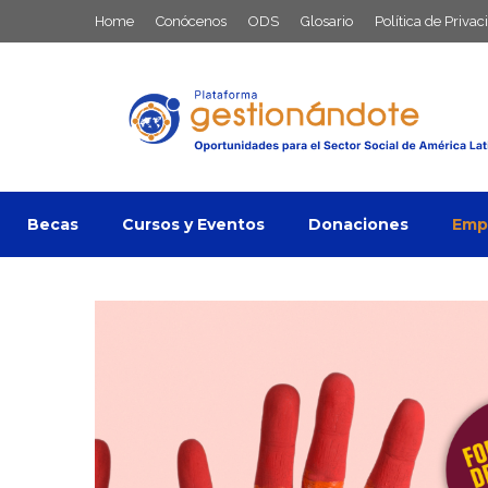
Saltar
Home
Conócenos
ODS
Glosario
Política de Privac
al
contenido
Becas
Cursos y Eventos
Donaciones
Empl