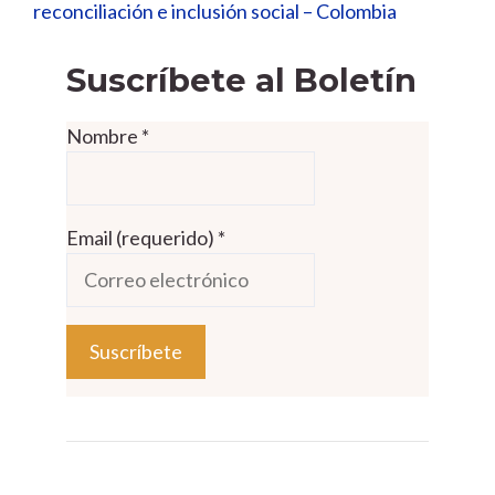
reconciliación e inclusión social – Colombia
Suscríbete al Boletín
Nombre
*
Email (requerido)
*
C
o
n