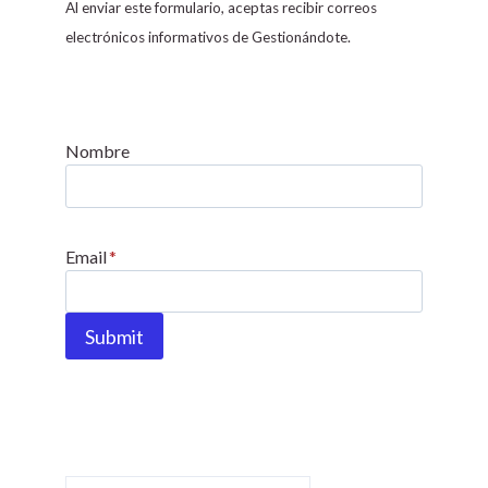
s
Al enviar este formulario, aceptas recibir correos
t
electrónicos informativos de Gestionándote.
a
n
t
C
Nombre
o
n
t
Email
*
a
c
t
Submit
U
s
e
.
P