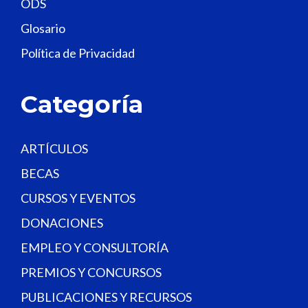
ODS
l
Glosario
d
Política de Privacidad
b
l
a
Categoría
n
k
.
ARTÍCULOS
BECAS
CURSOS Y EVENTOS
DONACIONES
EMPLEO Y CONSULTORÍA
PREMIOS Y CONCURSOS
PUBLICACIONES Y RECURSOS