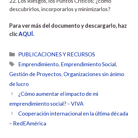
22. Los Riesgos, los Puntos Críticos; ¿cómo
descubrirlos, incorporarlos y minimizarlos?
Para ver más del documento y descargarlo, haz
clic
AQUÍ.
Categorías
PUBLICACIONES Y RECURSOS
Etiquetas
Emprendimiento
,
Emprendimiento Social
,
Gestión de Proyectos
,
Organizaciones sin ánimo
de lucro
¿Cómo aumentar el impacto de mi
emprendimiento social? – VIVA
Cooperación internacional en la última década
– RedEAmérica