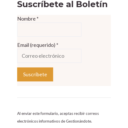
Suscríbete al Boletín
Nombre
*
Email (requerido)
*
C
o
n
s
Al enviar este formulario, aceptas recibir correos
t
electrónicos informativos de Gestionándote.
a