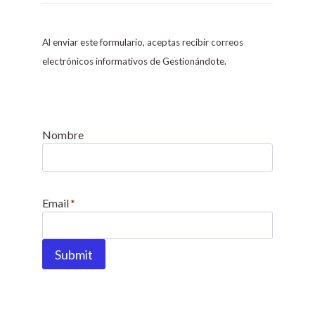
o
n
s
Al enviar este formulario, aceptas recibir correos
t
electrónicos informativos de Gestionándote.
a
n
t
C
Nombre
o
n
t
Email
*
a
c
t
Submit
U
s
e