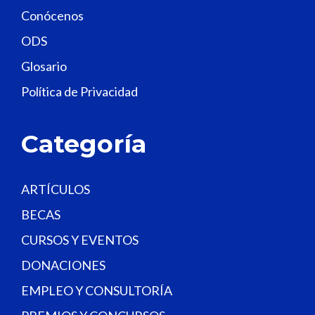
Conócenos
i
e
ODS
l
Glosario
d
Política de Privacidad
b
l
a
Categoría
n
k
.
ARTÍCULOS
BECAS
CURSOS Y EVENTOS
DONACIONES
EMPLEO Y CONSULTORÍA