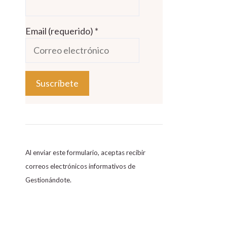
Email (requerido)
*
C
o
n
s
Al enviar este formulario, aceptas recibir
t
correos electrónicos informativos de
a
Gestionándote.
n
t
C