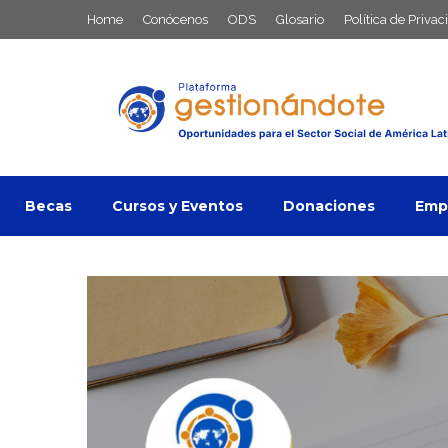
Saltar
Home
Conócenos
ODS
Glosario
Política de Privac
al
contenido
Becas
Cursos y Eventos
Donaciones
Empl