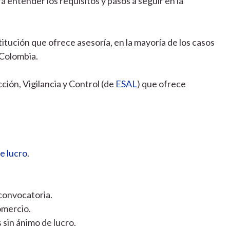
á entender los requisitos y pasos a seguir en la
titución que ofrece asesoría, en la mayoría de los casos
Colombia.
cción, Vigilancia y Control (de
ESAL
) que ofrece
:
e lucro
.
convocatoria.
omercio.
 sin ánimo de lucro.