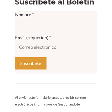
Suscríbete al Boletín
Nombre
*
Email (requerido)
*
C
o
n
s
Al enviar este formulario, aceptas recibir correos
t
electrónicos informativos de Gestionándote.
a