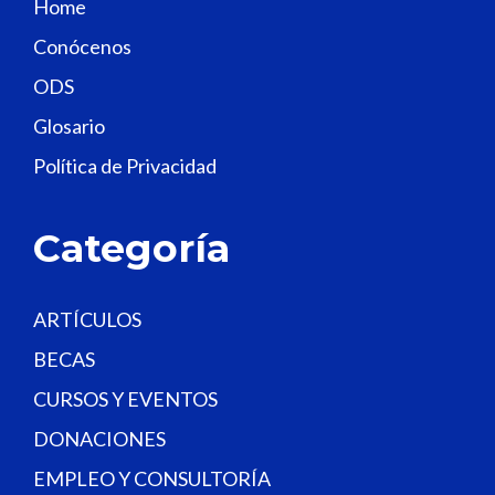
Home
f
Conócenos
i
e
ODS
l
Glosario
d
Política de Privacidad
b
l
a
Categoría
n
k
.
ARTÍCULOS
BECAS
CURSOS Y EVENTOS
DONACIONES
EMPLEO Y CONSULTORÍA