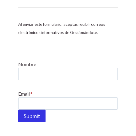
o
n
s
Al enviar este formulario, aceptas recibir correos
t
electrónicos informativos de Gestionándote.
a
n
t
C
Nombre
o
n
t
Email
*
a
c
t
Submit
U
s