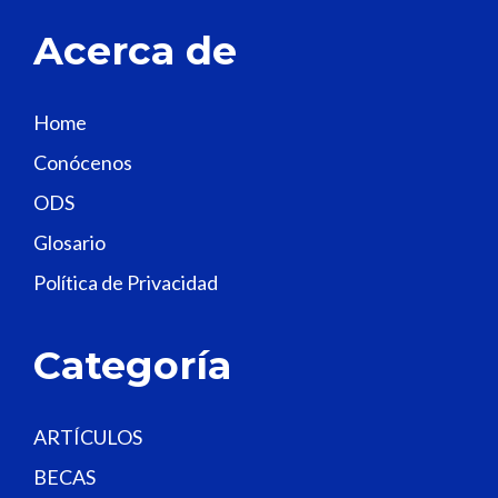
t
Acerca de
h
i
s
Home
f
Conócenos
i
e
ODS
l
Glosario
d
Política de Privacidad
b
l
a
Categoría
n
k
.
ARTÍCULOS
BECAS