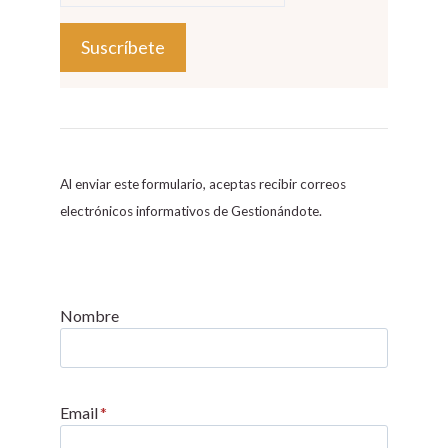
C
o
n
s
Al enviar este formulario, aceptas recibir correos
t
electrónicos informativos de Gestionándote.
a
n
t
C
Nombre
o
n
t
Email
*
a