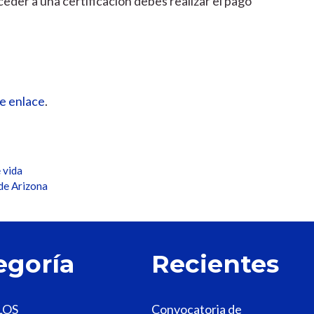
ceder a una certificación debes realizar el pago
e enlace
.
 vida
de Arizona
egoría
Recientes
LOS
Convocatoria de