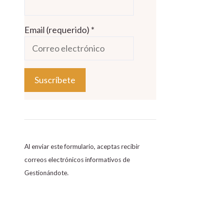
Email (requerido)
*
C
o
n
s
Al enviar este formulario, aceptas recibir
t
correos electrónicos informativos de
a
Gestionándote.
n
t
C