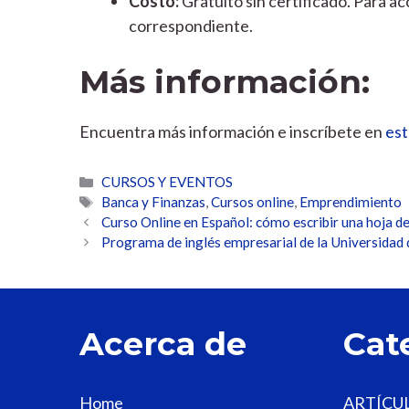
Costo:
Gratuito sin certificado. Para ac
correspondiente.
Más información:
Encuentra más información e inscríbete en
est
Categorías
CURSOS Y EVENTOS
Etiquetas
Banca y Finanzas
,
Cursos online
,
Emprendimiento
Curso Online en Español: cómo escribir una hoja de
Programa de inglés empresarial de la Universidad 
Acerca de
Cat
Home
ARTÍCU