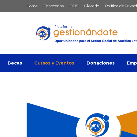
Saltar
Home
Conócenos
ODS
Glosario
Política de Privac
al
contenido
Becas
Cursos y Eventos
Donaciones
Empl