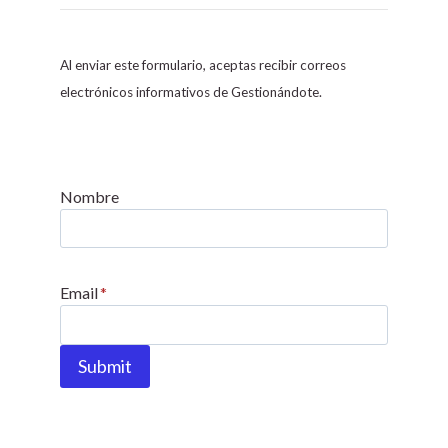
o
n
s
Al enviar este formulario, aceptas recibir correos
t
electrónicos informativos de Gestionándote.
a
n
t
C
Nombre
o
n
t
Email
*
a
c
t
Submit
U
s
e