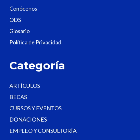
f
Conócenos
i
e
ODS
l
Glosario
d
Política de Privacidad
b
l
a
Categoría
n
k
.
ARTÍCULOS
BECAS
CURSOS Y EVENTOS
DONACIONES
EMPLEO Y CONSULTORÍA