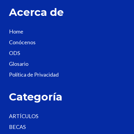
t
Acerca de
h
i
s
Home
f
Conócenos
i
e
ODS
l
Glosario
d
Política de Privacidad
b
l
a
Categoría
n
k
.
ARTÍCULOS
BECAS