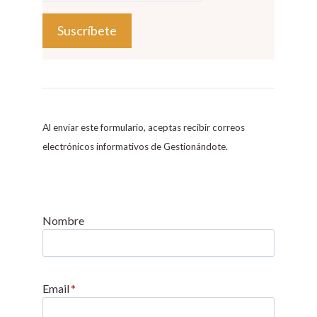
C
o
n
s
Al enviar este formulario, aceptas recibir correos
t
electrónicos informativos de Gestionándote.
a
n
t
C
Nombre
o
n
t
Email
*
a
c