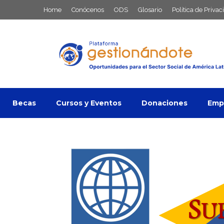
Saltar
Home
Conócenos
ODS
Glosario
Política de Privac
al
contenido
Becas
Cursos y Eventos
Donaciones
Empl