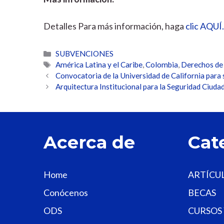
Detalles Para más información, haga
clic AQUÍ.
Categorías
SUBVENCIONES
Etiquetas
América Latina y el Caribe
,
Colombia
,
Derechos de 
Convocatoria de la Universidad de California para 
Arquitectura Institucional para la Seguridad Ciu
Acerca de
Cat
Home
ARTÍCU
Conócenos
BECAS
ODS
CURSOS