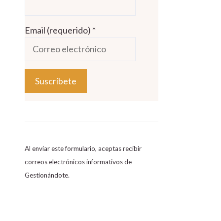
Email (requerido)
*
C
o
n
s
Al enviar este formulario, aceptas recibir
t
correos electrónicos informativos de
a
Gestionándote.
n
t
C