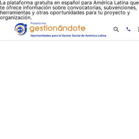
La plataforma gratuita en español para América Latina que
te ofrece información sobre convocatorias, subvenciones,
herramientas y otras oportunidades para tu proyecto y
organización.
Escr
tu
cons
y
puls
en
INTR