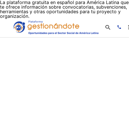
La plataforma gratuita en español para América Latina que
te ofrece información sobre convocatorias, subvenciones,
herramientas y otras oportunidades para tu proyecto y
organización.
Escr
tu
cons
y
puls
en
INTR