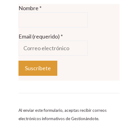
Nombre
*
Email (requerido)
*
C
o
n
s
Al enviar este formulario, aceptas recibir correos
t
electrónicos informativos de Gestionándote.
a
n