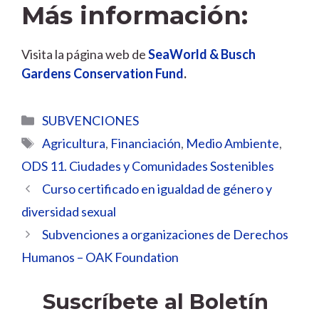
Más información:
Visita la página web de
SeaWorld & Busch
Gardens Conservation Fund
.
Categorías
SUBVENCIONES
Etiquetas
Agricultura
,
Financiación
,
Medio Ambiente
,
ODS 11. Ciudades y Comunidades Sostenibles
Curso certificado en igualdad de género y
diversidad sexual
Subvenciones a organizaciones de Derechos
Humanos – OAK Foundation
Suscríbete al Boletín