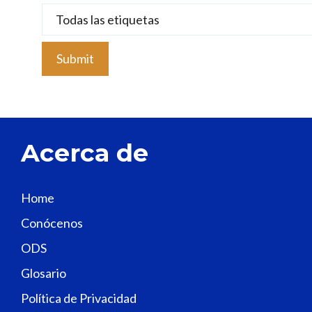
e
l
e
a
v
e
t
Acerca de
h
i
s
Home
f
Conócenos
i
e
ODS
l
Glosario
d
Política de Privacidad
b