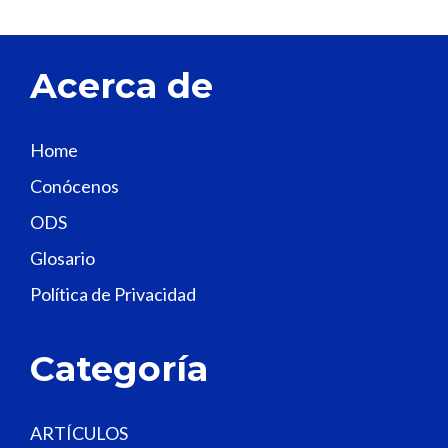
e
t
Acerca de
h
i
s
Home
f
Conócenos
i
e
ODS
l
Glosario
d
Política de Privacidad
b
l
a
Categoría
n
k
.
ARTÍCULOS