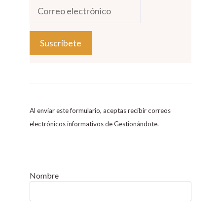
C
o
n
s
Al enviar este formulario, aceptas recibir correos
t
electrónicos informativos de Gestionándote.
a
n
t
C
Nombre
o
n
t