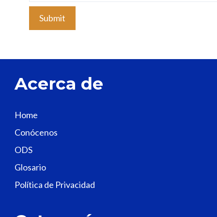
l
e
a
v
e
t
Acerca de
h
i
s
Home
f
Conócenos
i
e
ODS
l
Glosario
d
Política de Privacidad
b
l
a