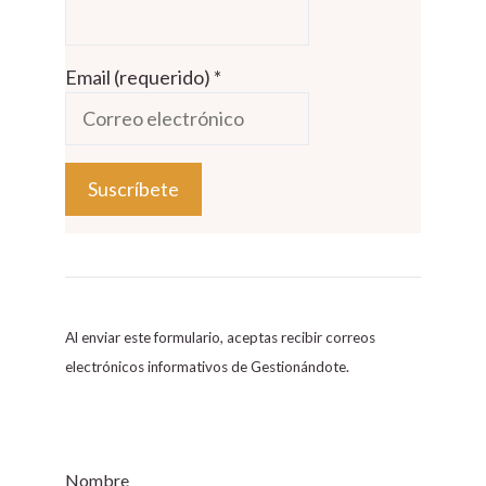
Email (requerido)
*
C
o
n
s
Al enviar este formulario, aceptas recibir correos
t
electrónicos informativos de Gestionándote.
a
n
t
C
Nombre