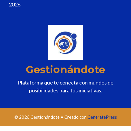
2026
Gestionándote
Plataforma que te conecta con mundos de
posibilidades para tus iniciativas.
© 2026 Gestionándote
• Creado con
GeneratePress