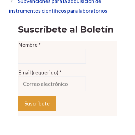
Subvenciones para la adquisición de
instrumentos científicos para laboratorios
Suscríbete al Boletín
Nombre
*
Email (requerido)
*
C
o