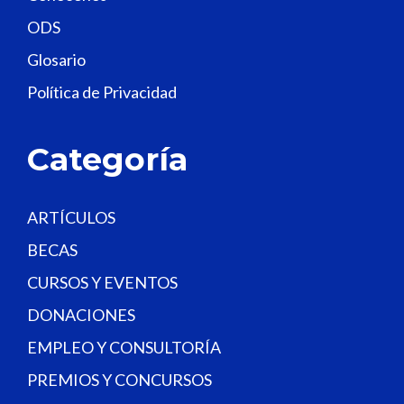
e
ODS
l
Glosario
d
Política de Privacidad
b
l
a
Categoría
n
k
.
ARTÍCULOS
BECAS
CURSOS Y EVENTOS
DONACIONES
EMPLEO Y CONSULTORÍA
PREMIOS Y CONCURSOS