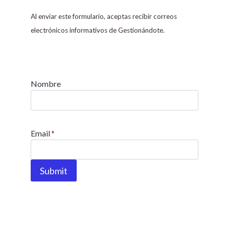
n
s
Al enviar este formulario, aceptas recibir correos
t
electrónicos informativos de Gestionándote.
a
n
t
C
Nombre
o
n
t
Email
*
a
c
t
Submit
U
s
e
.