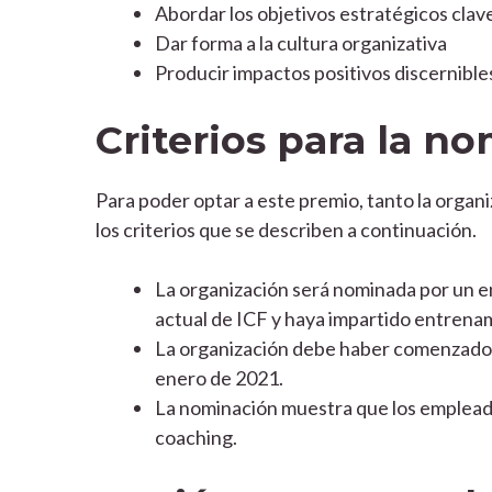
Abordar los objetivos estratégicos clav
Dar forma a la cultura organizativa
Producir impactos positivos discernible
Criterios para la n
Para poder optar a este premio, tanto la orga
los criterios que se describen a continuación.
La organización será nominada por un e
actual de ICF y haya impartido entrenam
La organización debe haber comenzado a 
enero de 2021.
La nominación muestra que los empleados
coaching.