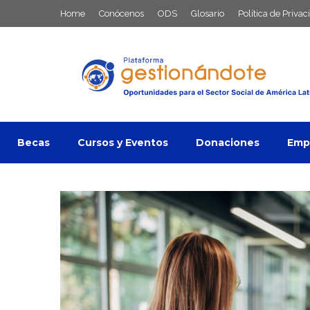
Saltar
Home
Conócenos
ODS
Glosario
Política de Privac
al
contenido
Becas
Cursos y Eventos
Donaciones
Empl