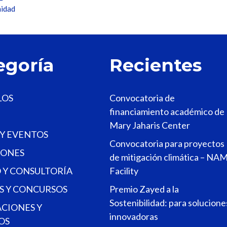
nidad
egoría
Recientes
LOS
Convocatoria de
financiamiento académico de
Mary Jaharis Center
 Y EVENTOS
Convocatoria para proyectos
ONES
de mitigación climática – NA
 Y CONSULTORÍA
Facility
S Y CONCURSOS
Premio Zayed a la
Sostenibilidad: para solucione
ACIONES Y
innovadoras
OS