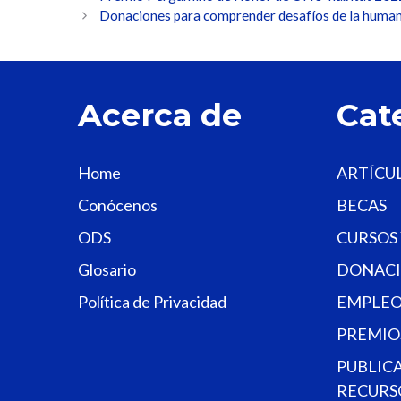
Donaciones para comprender desafíos de la huma
Acerca de
Cat
Home
ARTÍCU
Conócenos
BECAS
ODS
CURSOS
Glosario
DONACI
Política de Privacidad
EMPLEO
PREMIO
PUBLIC
RECURS