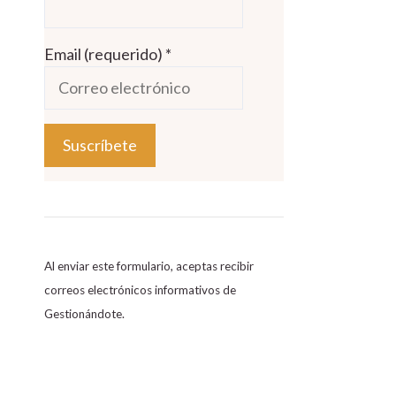
Email (requerido)
*
C
o
n
s
Al enviar este formulario, aceptas recibir
t
correos electrónicos informativos de
a
Gestionándote.
n
t
C