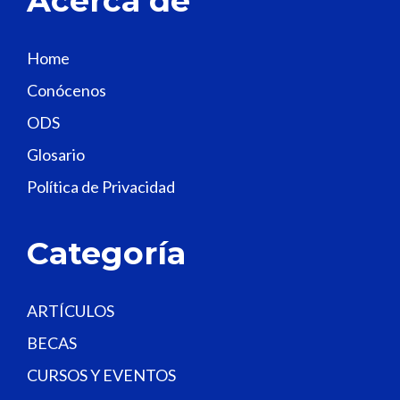
Acerca de
i
s
Home
f
Conócenos
i
e
ODS
l
Glosario
d
Política de Privacidad
b
l
a
Categoría
n
k
.
ARTÍCULOS
BECAS
CURSOS Y EVENTOS