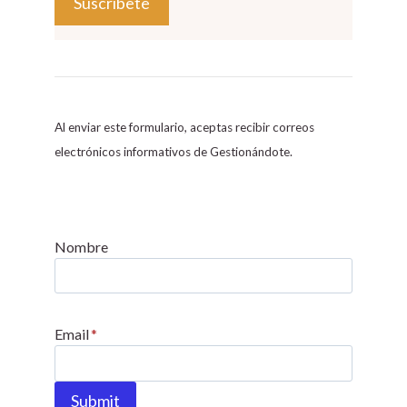
C
o
n
s
Al enviar este formulario, aceptas recibir correos
t
electrónicos informativos de Gestionándote.
a
n
t
C
Nombre
o
n
t
Email
*
a
c
t
Submit