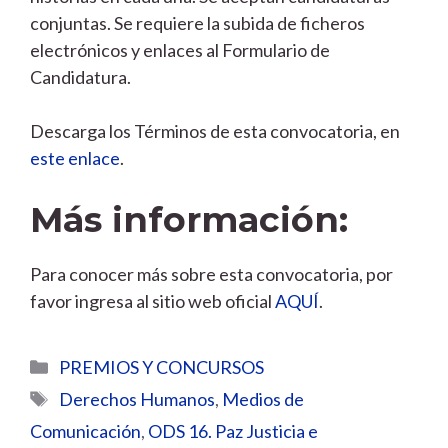
conjuntas. Se requiere la subida de ficheros
electrónicos y enlaces al Formulario de
Candidatura.
Descarga los Términos de esta convocatoria, en
este enlace
.
Más información:
Para conocer más sobre esta convocatoria, por
favor ingresa al sitio web oficial
AQUÍ
.
Categorías
PREMIOS Y CONCURSOS
Etiquetas
Derechos Humanos
,
Medios de
Comunicación
,
ODS 16. Paz Justicia e