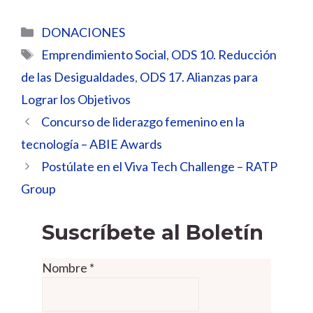
Categorías
DONACIONES
Etiquetas
Emprendimiento Social
,
ODS 10. Reducción
de las Desigualdades
,
ODS 17. Alianzas para
Lograr los Objetivos
Concurso de liderazgo femenino en la
tecnología – ABIE Awards
Postúlate en el Viva Tech Challenge – RATP
Group
Suscríbete al Boletín
Nombre
*