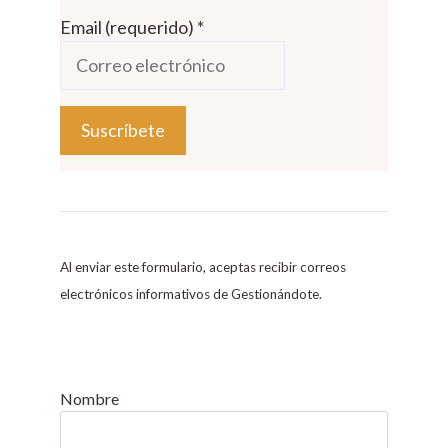
Email (requerido)
*
C
o
n
s
Al enviar este formulario, aceptas recibir correos
t
electrónicos informativos de Gestionándote.
a
n
t
C
Nombre
o