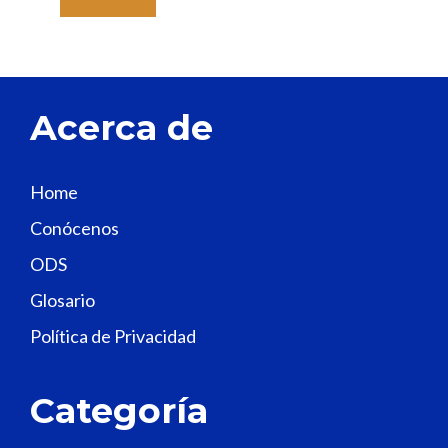
a
v
e
t
Acerca de
h
i
s
Home
f
Conócenos
i
e
ODS
l
Glosario
d
Política de Privacidad
b
l
a
Categoría
n
k