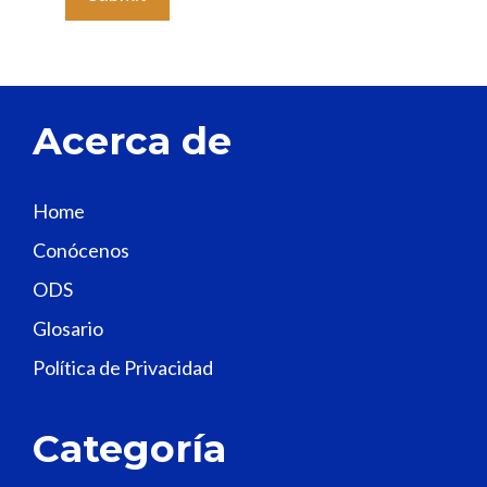
a
v
e
t
Acerca de
h
i
s
Home
f
Conócenos
i
e
ODS
l
Glosario
d
Política de Privacidad
b
l
a
Categoría
n