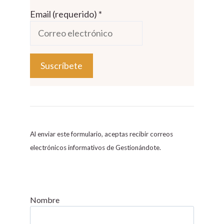
Email (requerido)
*
C
o
n
s
Al enviar este formulario, aceptas recibir correos
t
electrónicos informativos de Gestionándote.
a
n
t
C
Nombre
o