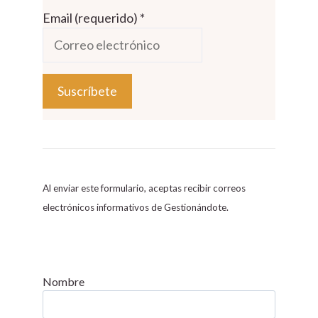
Email (requerido)
*
C
o
n
s
Al enviar este formulario, aceptas recibir correos
t
electrónicos informativos de Gestionándote.
a
n
t
C
Nombre
o