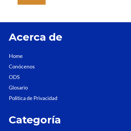
a
v
e
t
Acerca de
h
i
s
Home
f
Conócenos
i
e
ODS
l
Glosario
d
Política de Privacidad
b
l
a
Categoría
n
k