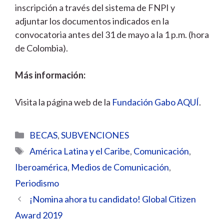
inscripción a través del sistema de FNPI y
adjuntar los documentos indicados en la
convocatoria antes del 31 de mayo a la 1 p.m. (hora
de Colombia).
Más información:
Visita la página web de la
Fundación Gabo AQUÍ
.
Categorías
BECAS
,
SUBVENCIONES
Etiquetas
América Latina y el Caribe
,
Comunicación
,
Iberoamérica
,
Medios de Comunicación
,
Periodismo
¡Nomina ahora tu candidato! Global Citizen
Award 2019