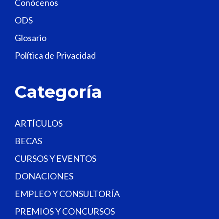
Conócenos
i
e
ODS
l
Glosario
d
Política de Privacidad
b
l
a
Categoría
n
k
.
ARTÍCULOS
BECAS
CURSOS Y EVENTOS
DONACIONES
EMPLEO Y CONSULTORÍA
PREMIOS Y CONCURSOS