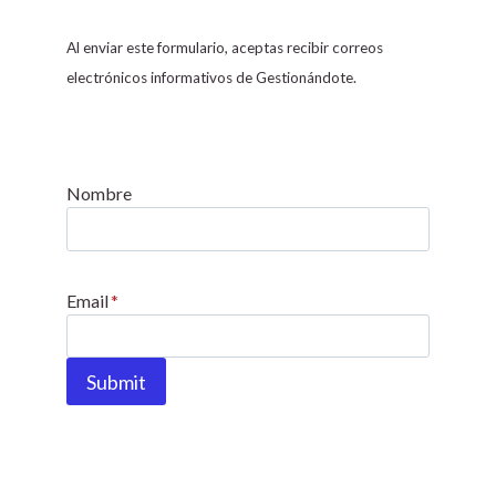
n
s
Al enviar este formulario, aceptas recibir correos
t
electrónicos informativos de Gestionándote.
a
n
t
C
Nombre
o
n
t
Email
*
a
c
t
Submit
U
s
e
.