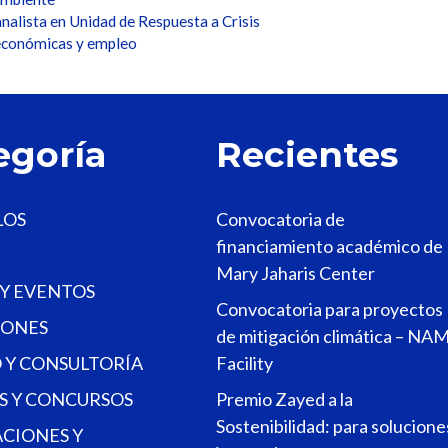
alista en Unidad de Respuesta a Crisis
económicas y empleo
egoría
Recientes
LOS
Convocatoria de
financiamiento académico de
Mary Jaharis Center
 Y EVENTOS
Convocatoria para proyectos
ONES
de mitigación climática – NA
 Y CONSULTORÍA
Facility
S Y CONCURSOS
Premio Zayed a la
Sostenibilidad: para solucione
ACIONES Y