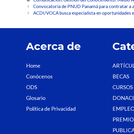
Convocatoria de PNUD Panamá para contratar a an
ACDI/VOCA busca especialista en oportunidades 
Acerca de
Cat
Home
ARTÍCU
Conócenos
BECAS
ODS
CURSOS
Glosario
DONACI
Política de Privacidad
EMPLEO
PREMIO
PUBLIC