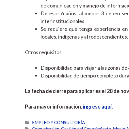
de comunicación y manejo de informació
De esos 6 años, al menos 3 deben ser 
interinstitucionales.
Se requiere que tenga experiencia en
locales, indígenas y afrodescendientes.
Otros requisitos
Disponibilidad para viajar a las zonas d
Disponibilidad de tiempo completo dura
La fecha de cierre para aplicar es el 28 de n
Para mayor información,
ingrese aquí.
Categorías
EMPLEO Y CONSULTORÍA
Etiquetas
Comunicación
,
Gestión del Conocimiento
,
Medio A