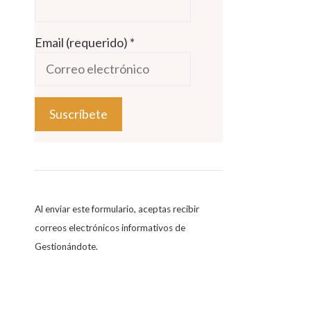
Email (requerido)
*
C
o
n
s
Al enviar este formulario, aceptas recibir
t
correos electrónicos informativos de
a
Gestionándote.
n
t
C