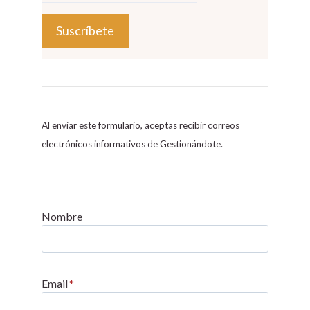
C
o
n
s
Al enviar este formulario, aceptas recibir correos
t
electrónicos informativos de Gestionándote.
a
n
t
C
Nombre
o
n
t
Email
*
a
c