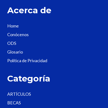
t
Acerca de
h
i
s
Home
f
Conócenos
i
e
ODS
l
Glosario
d
Política de Privacidad
b
l
a
Categoría
n
k
.
ARTÍCULOS
BECAS