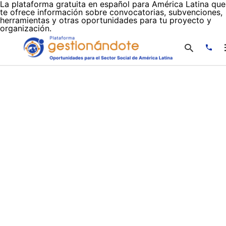
La plataforma gratuita en español para América Latina que
te ofrece información sobre convocatorias, subvenciones,
herramientas y otras oportunidades para tu proyecto y
organización.
Escr
tu
cons
y
puls
en
INTR