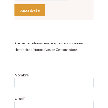
C
o
n
s
Al enviar este formulario, aceptas recibir correos
t
electrónicos informativos de Gestionándote.
a
n
t
C
Nombre
o
n
t
Email
*
a
c