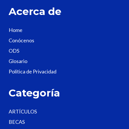
t
Acerca de
h
i
s
Home
f
Conócenos
i
e
ODS
l
Glosario
d
Política de Privacidad
b
l
a
Categoría
n
k
.
ARTÍCULOS
BECAS