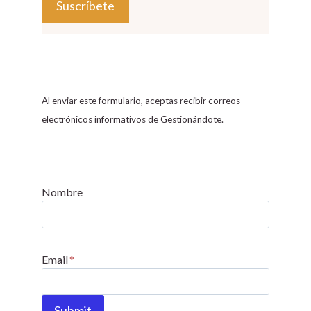
C
o
n
s
Al enviar este formulario, aceptas recibir correos
t
electrónicos informativos de Gestionándote.
a
n
t
C
Nombre
o
n
t
Email
*
a
c
t
Submit