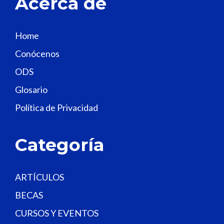
Acerca de
h
i
s
Home
f
Conócenos
i
e
ODS
l
Glosario
d
Política de Privacidad
b
l
a
Categoría
n
k
.
ARTÍCULOS
BECAS
CURSOS Y EVENTOS