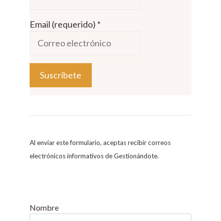
Email (requerido)
*
C
o
n
s
Al enviar este formulario, aceptas recibir correos
t
electrónicos informativos de Gestionándote.
a
n
t
C
Nombre
o