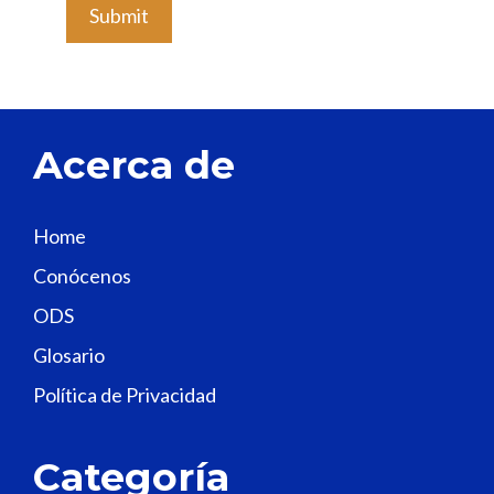
e
a
v
e
t
Acerca de
h
i
s
Home
f
Conócenos
i
e
ODS
l
Glosario
d
Política de Privacidad
b
l
a
Categoría
n