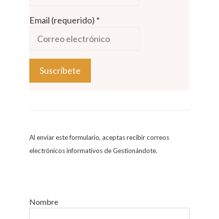
Email (requerido)
*
C
o
n
s
Al enviar este formulario, aceptas recibir correos
t
electrónicos informativos de Gestionándote.
a
n
t
C
Nombre
o