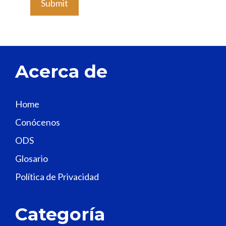
e
a
v
e
t
Acerca de
h
i
s
Home
f
Conócenos
i
e
ODS
l
Glosario
d
Política de Privacidad
b
l
a
Categoría
n