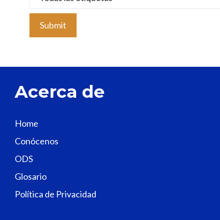
l
e
a
v
e
t
Acerca de
h
i
s
Home
f
Conócenos
i
e
ODS
l
Glosario
d
Política de Privacidad
b
l