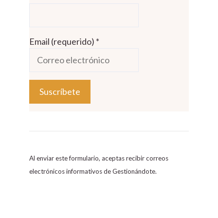
Email (requerido)
*
C
o
n
s
Al enviar este formulario, aceptas recibir correos
t
electrónicos informativos de Gestionándote.
a
n
t