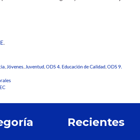
CE
.
cia
,
Jóvenes
,
Juventud
,
ODS 4. Educación de Calidad
,
ODS 9.
orales
TEC
egoría
Recientes