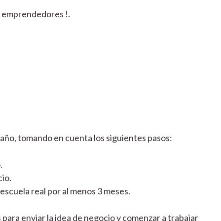
s emprendedores !.
l año, tomando en cuenta los siguientes pasos:
.
io.
 escuela real por al menos 3 meses.
s para enviar la idea de negocio y comenzar a trabajar