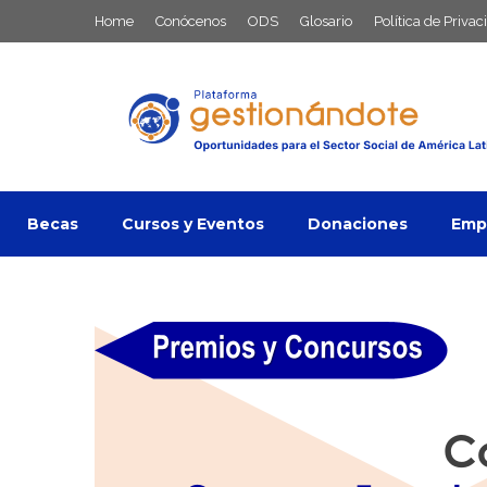
Saltar
Home
Conócenos
ODS
Glosario
Política de Privac
al
contenido
Becas
Cursos y Eventos
Donaciones
Empl