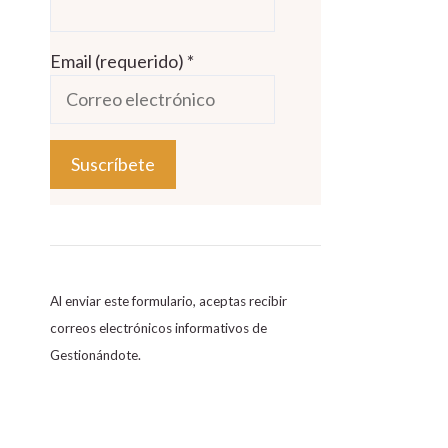
Email (requerido)
*
C
o
n
s
Al enviar este formulario, aceptas recibir
t
correos electrónicos informativos de
a
Gestionándote.
n
t
C