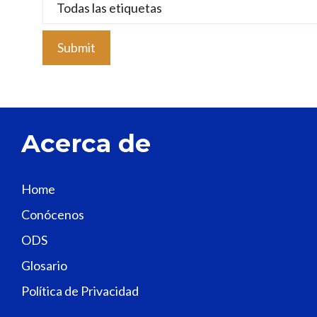
e
l
e
a
v
e
t
Acerca de
h
i
s
Home
f
Conócenos
i
e
ODS
l
Glosario
d
Política de Privacidad
b
l