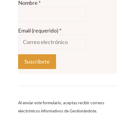
Nombre
*
Email (requerido)
*
C
o
n
s
Al enviar este formulario, aceptas recibir correos
t
electrónicos informativos de Gestionándote.
a
n
t