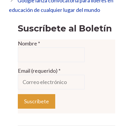
Google lanza convocatoria para líderes en
educación de cualquier lugar del mundo
Suscríbete al Boletín
Nombre
*
Email (requerido)
*
C
o
n