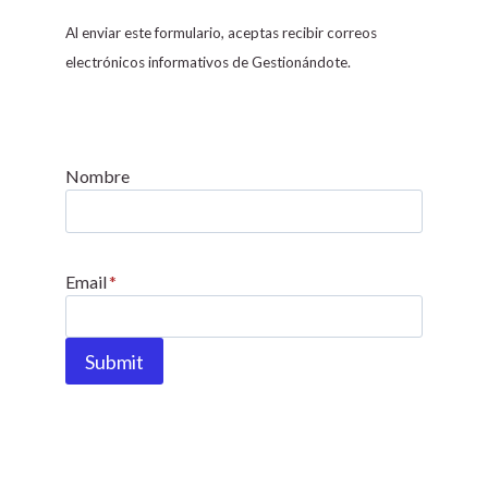
s
Al enviar este formulario, aceptas recibir correos
t
electrónicos informativos de Gestionándote.
a
n
t
C
Nombre
o
n
t
Email
*
a
c
t
Submit
U
s
e
.