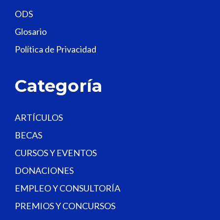
e
ODS
l
Glosario
d
Política de Privacidad
b
l
a
Categoría
n
k
.
ARTÍCULOS
BECAS
CURSOS Y EVENTOS
DONACIONES
EMPLEO Y CONSULTORÍA
PREMIOS Y CONCURSOS