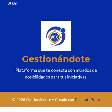
2026
Gestionándote
Plataforma que te conecta con mundos de
posibilidades para tus iniciativas.
© 2026 Gestionándote
• Creado con
GeneratePress