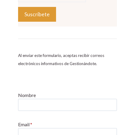
C
o
n
s
Al enviar este formulario, aceptas recibir correos
t
electrónicos informativos de Gestionándote.
a
n
t
C
Nombre
o
n
t
Email
*
a