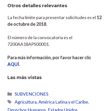
Otros detalles relevantes
La fecha límite para presentar solicitudes es el
12
de octubre de 2018.
El número de la convocatoria es el
7200AA18APS00001.
Para más información, por favor hacer clic
AQUÍ
.
Las más vistas
Categorías
SUBVENCIONES
Etiquetas
Agricultura
,
América Latina y el Caribe
,
Derechos Humanos
,
Estados Unidos
,