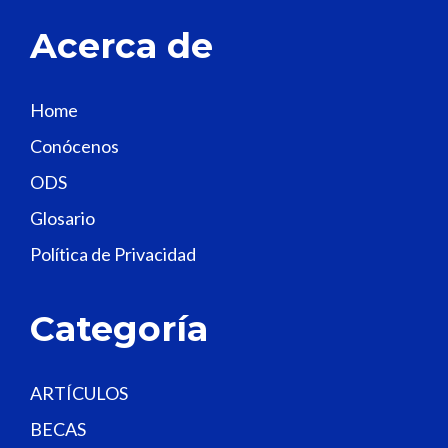
t
Acerca de
h
i
s
Home
f
Conócenos
i
e
ODS
l
Glosario
d
Política de Privacidad
b
l
a
Categoría
n
k
.
ARTÍCULOS
BECAS