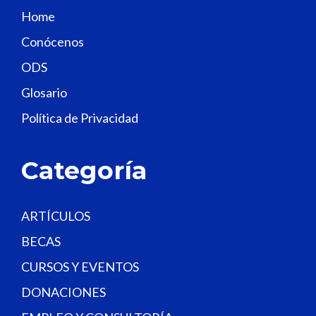
s
Home
f
Conócenos
i
e
ODS
l
Glosario
d
Política de Privacidad
b
l
a
Categoría
n
k
.
ARTÍCULOS
BECAS
CURSOS Y EVENTOS
DONACIONES