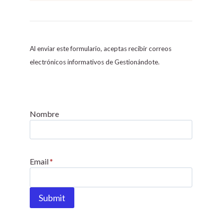
C
o
n
s
Al enviar este formulario, aceptas recibir correos
t
electrónicos informativos de Gestionándote.
a
n
t
C
Nombre
o
n
t
Email
*
a
c
t
Submit
U
s