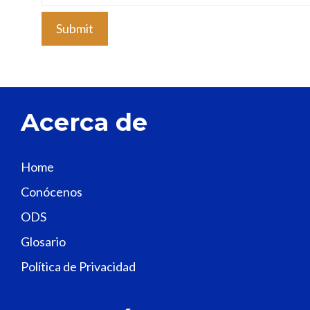
l
e
a
v
e
t
Acerca de
h
i
s
Home
f
Conócenos
i
e
ODS
l
Glosario
d
Política de Privacidad
b
l
a