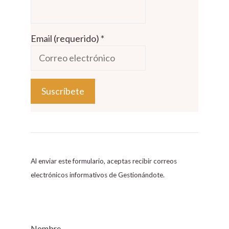
Email (requerido)
*
C
o
n
s
Al enviar este formulario, aceptas recibir correos
t
electrónicos informativos de Gestionándote.
a
n
t
C
Nombre