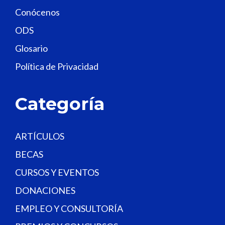
Conócenos
i
e
ODS
l
Glosario
d
Política de Privacidad
b
l
a
Categoría
n
k
.
ARTÍCULOS
BECAS
CURSOS Y EVENTOS
DONACIONES
EMPLEO Y CONSULTORÍA