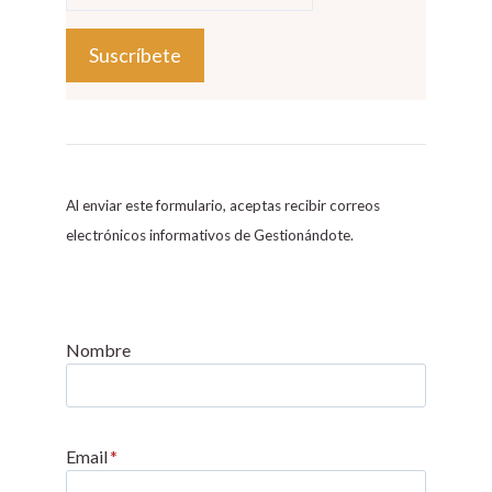
C
o
n
s
Al enviar este formulario, aceptas recibir correos
t
electrónicos informativos de Gestionándote.
a
n
t
C
Nombre
o
n
t
Email
*
a