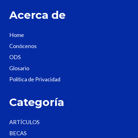
t
Acerca de
h
i
s
Home
f
Conócenos
i
e
ODS
l
Glosario
d
Política de Privacidad
b
l
a
Categoría
n
k
.
ARTÍCULOS
BECAS