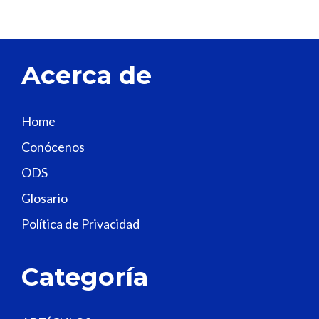
v
e
t
Acerca de
h
i
s
Home
f
Conócenos
i
e
ODS
l
Glosario
d
Política de Privacidad
b
l
a
Categoría
n
k