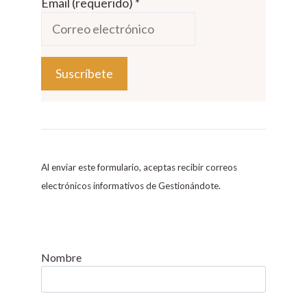
Email (requerido)
*
C
o
n
s
Al enviar este formulario, aceptas recibir correos
t
electrónicos informativos de Gestionándote.
a
n
t
C
Nombre
o
n