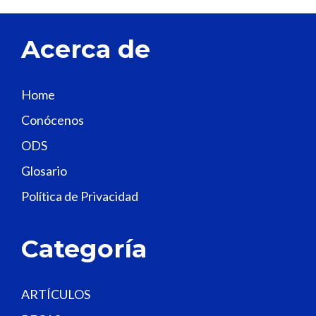
e
t
Acerca de
h
i
s
Home
f
Conócenos
i
e
ODS
l
Glosario
d
Política de Privacidad
b
l
a
Categoría
n
k
.
ARTÍCULOS