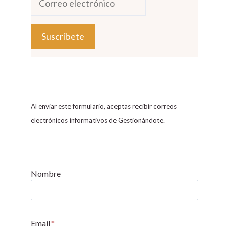
C
o
n
s
Al enviar este formulario, aceptas recibir correos
t
electrónicos informativos de Gestionándote.
a
n
t
C
Nombre
o
n
t
Email
*
a