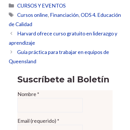
Categorías
CURSOS Y EVENTOS
Etiquetas
Cursos online
,
Financiación
,
ODS 4. Educación
de Calidad
Harvard ofrece curso gratuito en liderazgo y
aprendizaje
Guía práctica para trabajar en equipos de
Queensland
Suscríbete al Boletín
Nombre
*
Email (requerido)
*