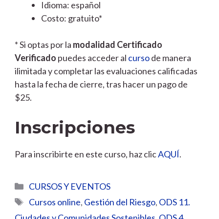
Idioma: español
Costo: gratuito*
* Si optas por la
modalidad Certificado
Verificado
puedes acceder al
curso
de manera
ilimitada y completar las evaluaciones calificadas
hasta la fecha de cierre, tras hacer un pago de
$25.
Inscripciones
Para inscribirte en este curso, haz clic
AQUÍ
.
Categorías
CURSOS Y EVENTOS
Etiquetas
Cursos online
,
Gestión del Riesgo
,
ODS 11.
Ciudades y Comunidades Sostenibles
,
ODS 4.