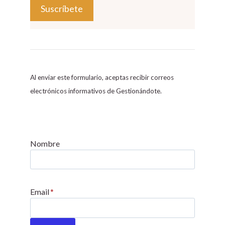
C
o
n
s
Al enviar este formulario, aceptas recibir correos
t
electrónicos informativos de Gestionándote.
a
n
t
C
Nombre
o
n
t
Email
*
a
c
t