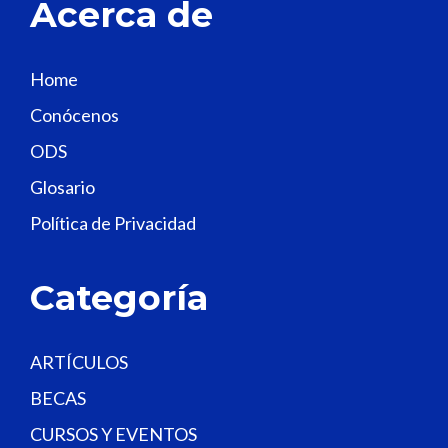
Acerca de
h
i
s
Home
f
Conócenos
i
e
ODS
l
Glosario
d
Política de Privacidad
b
l
a
Categoría
n
k
.
ARTÍCULOS
BECAS
CURSOS Y EVENTOS