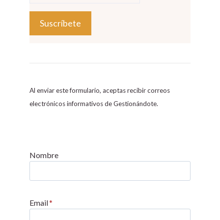
C
o
n
s
Al enviar este formulario, aceptas recibir correos
t
electrónicos informativos de Gestionándote.
a
n
t
C
Nombre
o
n
t
Email
*
a