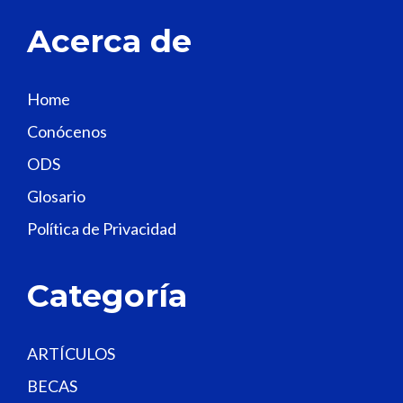
t
Acerca de
h
i
s
Home
f
Conócenos
i
e
ODS
l
Glosario
d
Política de Privacidad
b
l
a
Categoría
n
k
.
ARTÍCULOS
BECAS