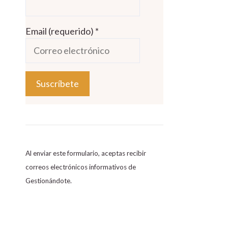
Email (requerido)
*
C
o
n
s
Al enviar este formulario, aceptas recibir
t
correos electrónicos informativos de
a
Gestionándote.
n
t
C