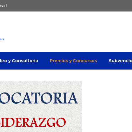
idad
eo y Consultoría
Premios y Concursos
Subvenci