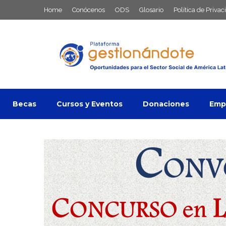
Saltar
Home
Conócenos
ODS
Glosario
Política de Privac
al
contenido
Becas
Cursos y Eventos
Donaciones
Empl