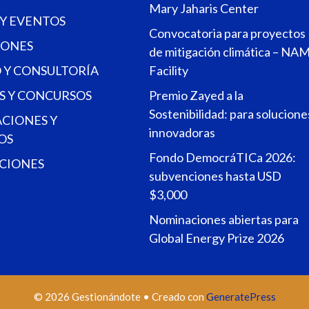
Mary Jaharis Center
 Y EVENTOS
Convocatoria para proyectos
ONES
de mitigación climática – NA
 Y CONSULTORÍA
Facility
S Y CONCURSOS
Premio Zayed a la
Sostenibilidad: para solucione
ACIONES Y
innovadoras
OS
Fondo DemocráTICa 2026:
CIONES
subvenciones hasta USD
$3,000
Nominaciones abiertas para
Global Energy Prize 2026
© 2026 Gestionándote
• Creado con
GeneratePress