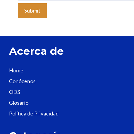
l
e
a
v
e
t
Acerca de
h
i
s
Home
f
Conócenos
i
e
ODS
l
Glosario
d
Política de Privacidad
b
l
a