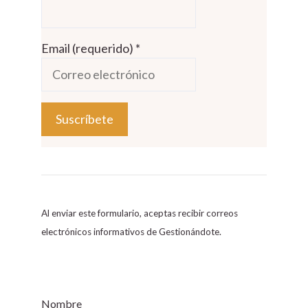
Email (requerido)
*
C
o
n
s
Al enviar este formulario, aceptas recibir correos
t
electrónicos informativos de Gestionándote.
a
n
t
C
Nombre