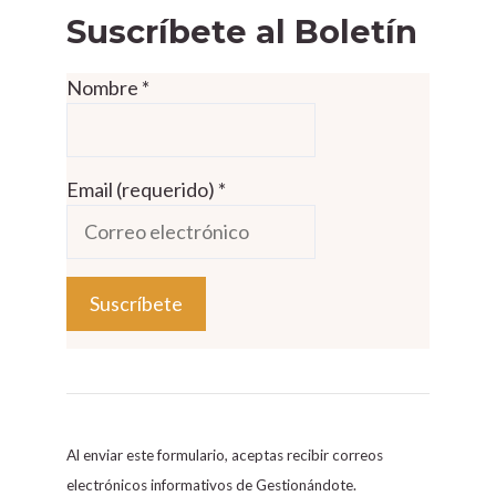
Suscríbete al Boletín
Nombre
*
Email (requerido)
*
C
o
n
s
Al enviar este formulario, aceptas recibir correos
t
electrónicos informativos de Gestionándote.