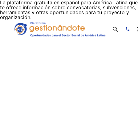
La plataforma gratuita en español para América Latina que
te ofrece información sobre convocatorias, subvenciones,
herramientas y otras oportunidades para tu proyecto y
organización.
Escr
tu
cons
y
puls
en
INTR