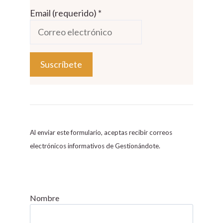
Email (requerido)
*
C
o
n
s
Al enviar este formulario, aceptas recibir correos
t
electrónicos informativos de Gestionándote.
a
n
t
C
Nombre
o