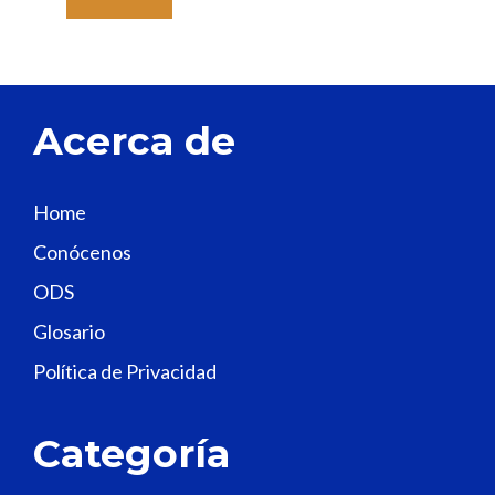
a
v
e
t
Acerca de
h
i
s
Home
f
Conócenos
i
e
ODS
l
Glosario
d
Política de Privacidad
b
l
a
Categoría
n
k