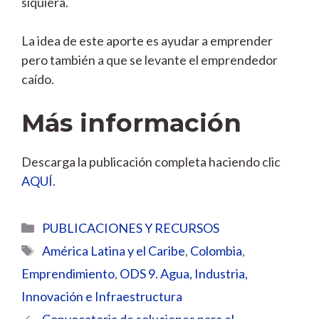
siquiera.
La idea de este aporte es ayudar a emprender
pero también a que se levante el emprendedor
caído.
Más información
Descarga la publicación completa haciendo clic
AQUÍ
.
Categorías
PUBLICACIONES Y RECURSOS
Etiquetas
América Latina y el Caribe
,
Colombia
,
Emprendimiento
,
ODS 9. Agua, Industria,
Innovación e Infraestructura
Convocatoria de soluciones para el