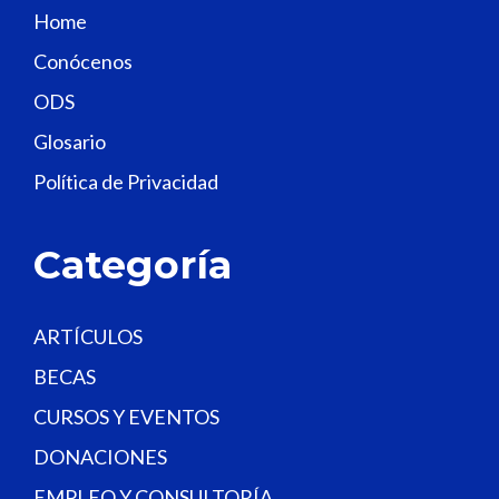
s
Home
f
Conócenos
i
e
ODS
l
Glosario
d
Política de Privacidad
b
l
a
Categoría
n
k
.
ARTÍCULOS
BECAS
CURSOS Y EVENTOS
DONACIONES
EMPLEO Y CONSULTORÍA