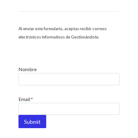
C
o
n
s
Al enviar este formulario, aceptas recibir correos
t
electrónicos informativos de Gestionándote.
a
n
t
C
Nombre
o
n
t
Email
*
a
c
t
Submit
U
s